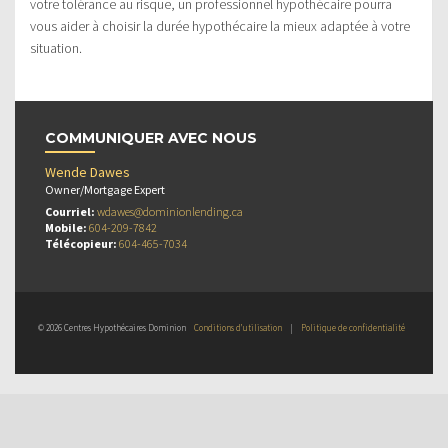
votre tolérance au risque, un professionnel hypothécaire pourra
vous aider à choisir la durée hypothécaire la mieux adaptée à votre
situation.
COMMUNIQUER AVEC NOUS
Wende Dawes
Owner/Mortgage Expert
Courriel:
wdawes@dominionlending.ca
Mobile:
604-209-7842
Télécopieur:
604-465-7034
© 2026 Centres Hypothécaires Dominion
Conditions d’utilisation
|
Politique de confidentialité