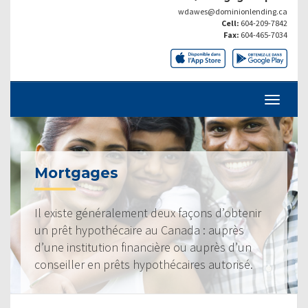
wdawes@dominionlending.ca
Cell:
604-209-7842
Fax:
604-465-7034
Mortgages
Il existe généralement deux façons d’obtenir
un prêt hypothécaire au Canada : auprès
d’une institution financière ou auprès d’un
conseiller en prêts hypothécaires autorisé.